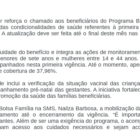
r reforça o chamado aos beneficiários do Programa B
as condicionalidades de saúde referentes à primeira
A atualização deve ser feita até o final deste mês nas
nuidade do benefício e integra as ações de monitorame
 menores de sete anos e mulheres entre 14 e 44 anos.
mpanhados nesta primeira vigência. Até o momento, ap
e cobertura de 37,96%.
nclui a verificação da situação vacinal das criança
panhamento pré-natal das gestantes. A iniciativa fortal
romoção da saúde das famílias beneficiárias.
Bolsa Família na SMS, Nailza Barbosa, a mobilização da
amento até o encerramento da vigência. “É import
o antes. Além de ser uma exigência do programa, o ac
enham acesso aos cuidados necessários e sejam a