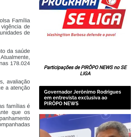
olsa Família
 vigência de
 unidades de
nto da saúde
 Atualmente,
enas 178.024
Participações de PIRÔPO NEWS no SE
LIGA
s, avaliação
ece a atenção
Governador Jerônimo Rodrigues
em entrevista exclusiva ao
PIRÔPO NEWS
s famílias é
ante que os
ompanhamento
companhadas