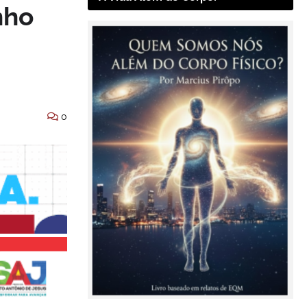
nho
0