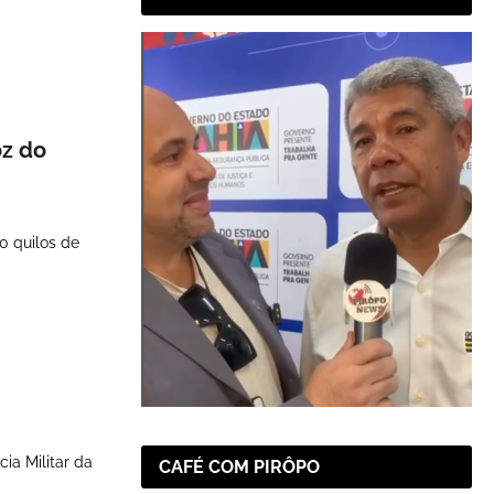
oz do
0 quilos de
ia Militar da
CAFÉ COM PIRÔPO