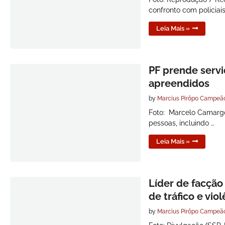
confronto com policiais
Leia Mais »
PF prende servi
apreendidos
by
Marcius Pirôpo Campeã
Foto: Marcelo Camargo/
pessoas, incluindo …
Leia Mais »
Líder de facção
de tráfico e vio
by
Marcius Pirôpo Campeã