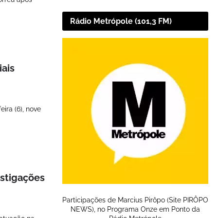
Rádio Metrópole (101,3 FM)
iais
ira (6), nove
estigações
Participações de Marcius Pirôpo (Site PIRÔPO
NEWS), no Programa Onze em Ponto da