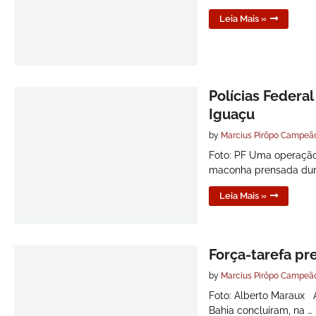
Leia Mais »
Polícias Federa
Iguaçu
by
Marcius Pirôpo Campeã
Foto: PF Uma operação 
maconha prensada dur
Leia Mais »
Força-tarefa pr
by
Marcius Pirôpo Campeã
Foto: Alberto Maraux A
Bahia concluíram, na …