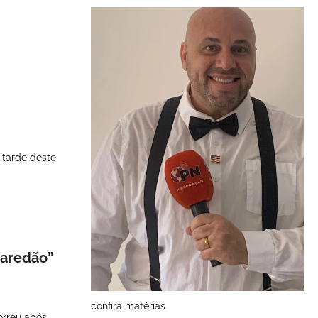
 tarde deste
paredão”
confira matérias
orreu após