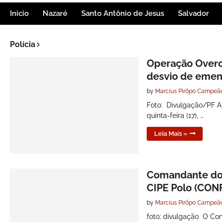
Inicio
Nazaré
Santo Antônio de Jesus
Salvador
Polícia
Operação Overcl
desvio de eme
by
Marcius Pirôpo Campeã
Foto: Divulgação/PF A 
quinta-feira (17), …
Leia Mais »
Comandante do 2
CIPE Polo (CON
by
Marcius Pirôpo Campeã
foto: divulgação O Co