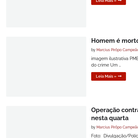
Leia Mais »
Homem é morto 
by
Marcius Pirôpo Campeã
imagem ilustrativa PMBA
do crime Um …
Leia Mais »
Operação contra
nesta quarta
by
Marcius Pirôpo Campeã
Foto: Divulgação/Polí