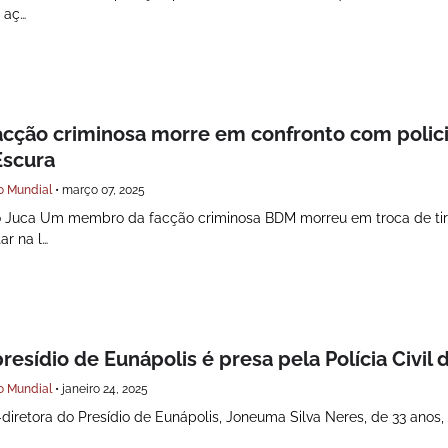
 aç…
acção criminosa morre em confronto com polici
Escura
o Mundial
•
março 07, 2025
ô Juca Um membro da facção criminosa BDM morreu em troca de ti
ar na l…
resídio de Eunápolis é presa pela Polícia Civil 
o Mundial
•
janeiro 24, 2025
diretora do Presídio de Eunápolis, Joneuma Silva Neres, de 33 anos, 