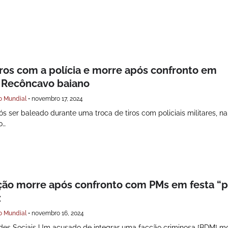
ros com a polícia e morre após confronto em
 Recôncavo baiano
o Mundial
•
novembro 17, 2024
er baleado durante uma troca de tiros com policiais militares, na
o…
ão morre após confronto com PMs em festa “
z
o Mundial
•
novembro 16, 2024
des Sociais Um acusado de integrar uma facção criminosa [BDM] m