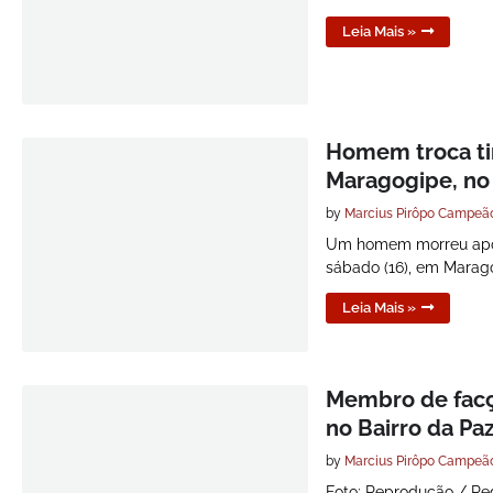
Leia Mais »
Homem troca ti
Maragogipe, no
by
Marcius Pirôpo Campeã
Um homem morreu após s
sábado (16), em Marag
Leia Mais »
Membro de facç
no Bairro da Pa
by
Marcius Pirôpo Campeã
Foto: Reprodução / Re