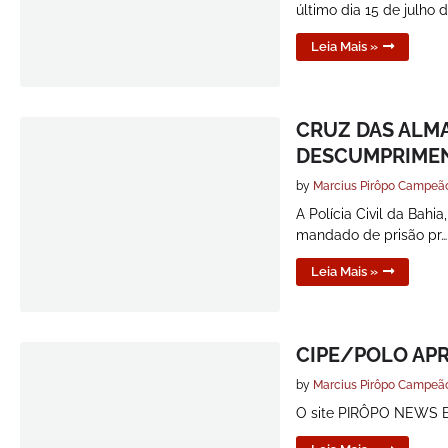
último dia 15 de julho 
Leia Mais »
CRUZ DAS ALMA
DESCUMPRIMEN
by
Marcius Pirôpo Campeã
A Polícia Civil da Bah
mandado de prisão pr…
Leia Mais »
CIPE/POLO APR
by
Marcius Pirôpo Campeã
O site PIRÔPO NEWS B