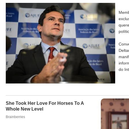
Membr
exclu
quere
polít
Conve
Delta
manif
infor
do In