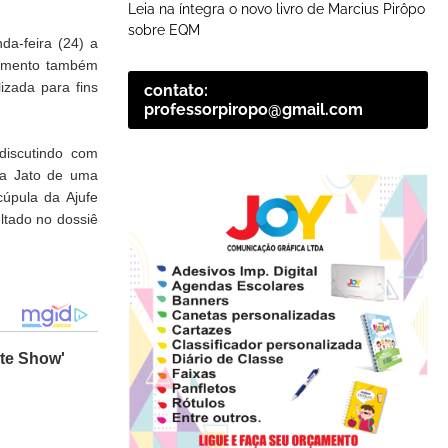
Leia na íntegra o novo livro de Marcius Pirôpo
sobre EQM
da-feira (24) a
cumento também
izada para fins
contato:
professorpiropo@gmail.com
discutindo com
ava Jato de uma
cúpula da Ajufe
ultado no dossiê