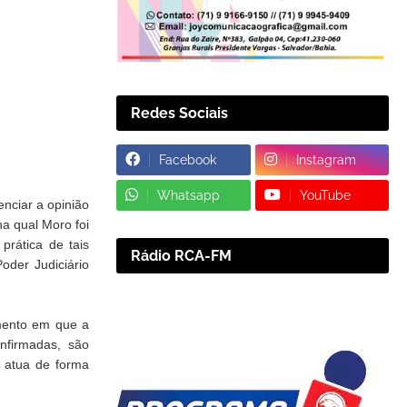
Redes Sociais
Facebook
Instagram
Whatsapp
YouTube
enciar a opinião
a qual Moro foi
rática de tais
Rádio RCA-FM
oder Judiciário
omento em que a
nfirmadas, são
z atua de forma