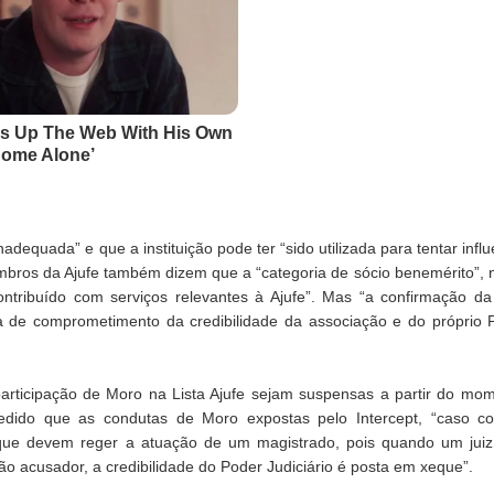
equada” e que a instituição pode ter “sido utilizada para tentar influ
mbros da Ajufe também dizem que a “categoria de sócio benemérito”, n
ibuído com serviços relevantes à Ajufe”. Mas “a confirmação da p
 de comprometimento da credibilidade da associação e do próprio P
participação de Moro na Lista Ajufe sejam suspensas a partir do m
edido que as condutas de Moro expostas pelo Intercept, “caso co
cas que devem reger a atuação de um magistrado, pois quando um jui
o acusador, a credibilidade do Poder Judiciário é posta em xeque”.