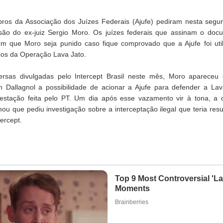
os da Associação dos Juízes Federais (Ajufe) pediram nesta segun
são do ex-juiz Sergio Moro. Os juízes federais que assinam o do
m que Moro seja punido caso fique comprovado que a Ajufe foi util
icos da Operação Lava Jato.
rsas divulgadas pelo Intercept Brasil neste mês, Moro apareceu 
n Dallagnol a possibilidade de acionar a Ajufe para defender a L
estação feita pelo PT. Um dia após esse vazamento vir à tona, a 
mou que pediu investigação sobre a interceptação ilegal que teria res
tercept.