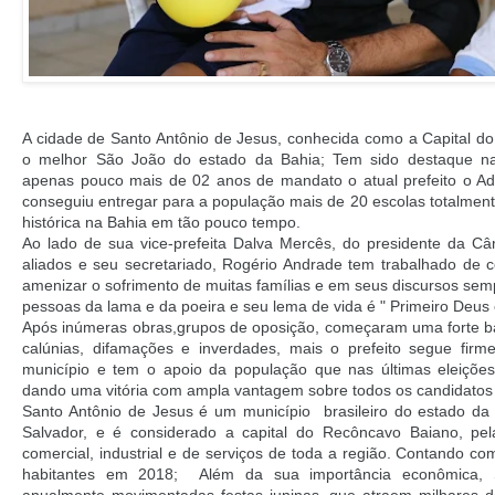
A cidade de Santo Antônio de Jesus, conhecida como a Capital do
o melhor São João do estado da Bahia; Tem sido destaque na
apenas pouco mais de 02 anos de mandato o atual prefeito o A
conseguiu entregar para a população mais de 20 escolas totalme
histórica na Bahia em tão pouco tempo.
Ao lado de sua vice-prefeita Dalva Mercês, do presidente da C
aliados e seu secretariado, Rogério Andrade tem trabalhado de 
amenizar o sofrimento de muitas famílias e em seus discursos sempr
pessoas da lama e da poeira e seu lema de vida é " Primeiro Deus 
Após inúmeras obras,grupos de oposição, começaram uma forte bat
calúnias, difamações e inverdades, mais o prefeito segue firm
município e tem o apoio da população que nas últimas eleições
dando uma vitória com ampla vantagem sobre todos os candidatos 
Santo Antônio de Jesus é um município brasileiro do estado da
Salvador, e é considerado a capital do Recôncavo Baiano, pe
comercial, industrial e de serviços de toda a região. Contando 
habitantes em 2018; Além da sua importância econômica, 