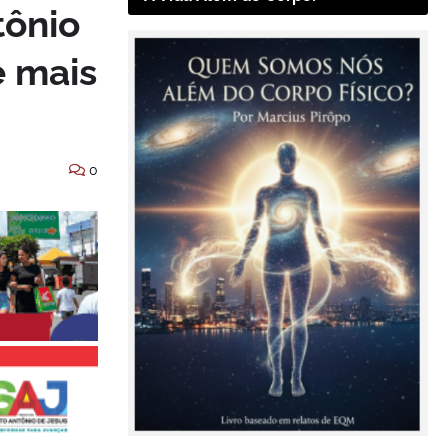
tônio
e mais
0