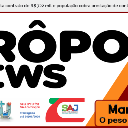
cede férias a Bruno Vaz, ex-candidato a vice-prefeito e figura at