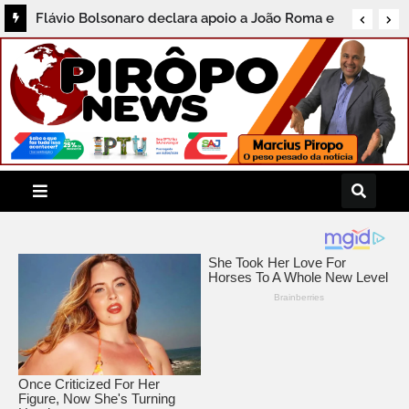
Flávio Bolsonaro declara apoio a João Roma e
Angelo Coronel na disputa pelo Senado na
Bahia