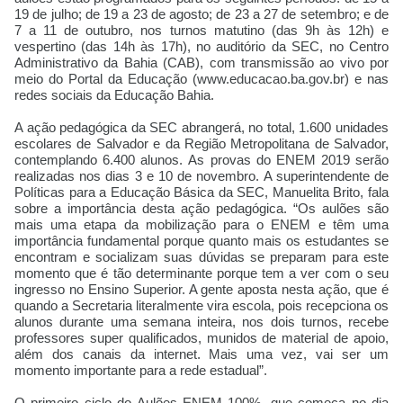
19 de julho; de 19 a 23 de agosto; de 23 a 27 de setembro; e de
7 a 11 de outubro, nos turnos matutino (das 9h às 12h) e
vespertino (das 14h às 17h), no auditório da SEC, no Centro
Administrativo da Bahia (CAB), com transmissão ao vivo por
meio do Portal da Educação (www.educacao.ba.gov.br) e nas
redes sociais da Educação Bahia.
A ação pedagógica da SEC abrangerá, no total, 1.600 unidades
escolares de Salvador e da Região Metropolitana de Salvador,
contemplando 6.400 alunos. As provas do ENEM 2019 serão
realizadas nos dias 3 e 10 de novembro. A superintendente de
Políticas para a Educação Básica da SEC, Manuelita Brito, fala
sobre a importância desta ação pedagógica. “Os aulões são
mais uma etapa da mobilização para o ENEM e têm uma
importância fundamental porque quanto mais os estudantes se
encontram e socializam suas dúvidas se preparam para este
momento que é tão determinante porque tem a ver com o seu
ingresso no Ensino Superior. A gente aposta nesta ação, que é
quando a Secretaria literalmente vira escola, pois recepciona os
alunos durante uma semana inteira, nos dois turnos, recebe
professores super qualificados, munidos de material de apoio,
além dos canais da internet. Mais uma vez, vai ser um
momento importante para a rede estadual”.
O primeiro ciclo do Aulões ENEM 100%, que começa no dia