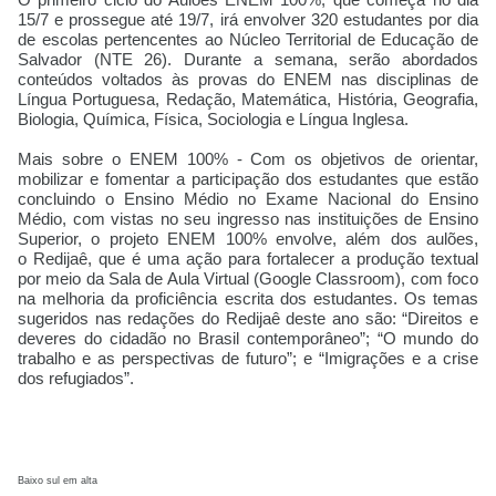
15/7 e prossegue até 19/7, irá envolver 320 estudantes por dia
de escolas pertencentes ao Núcleo Territorial de Educação de
Salvador (NTE 26). Durante a semana, serão abordados
conteúdos voltados às provas do ENEM nas disciplinas de
Língua Portuguesa, Redação, Matemática, História, Geografia,
Biologia, Química, Física, Sociologia e Língua Inglesa.
Mais sobre o ENEM 100% - Com os objetivos de orientar,
mobilizar e fomentar a participação dos estudantes que estão
concluindo o Ensino Médio no Exame Nacional do Ensino
Médio, com vistas no seu ingresso nas instituições de Ensino
Superior, o projeto ENEM 100% envolve, além dos aulões,
o Redijaê, que é uma ação para fortalecer a produção textual
por meio da Sala de Aula Virtual (Google Classroom), com foco
na melhoria da proficiência escrita dos estudantes. Os temas
sugeridos nas redações do Redijaê deste ano são: “Direitos e
deveres do cidadão no Brasil contemporâneo”; “O mundo do
trabalho e as perspectivas de futuro”; e “Imigrações e a crise
dos refugiados”.
Baixo sul em alta