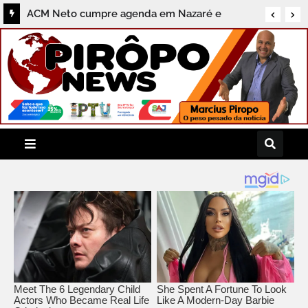
ACM Neto cumpre agenda em Nazaré e
destaca compromissos com a região do
Recôncavo durante coletiva ao Pirôpo News