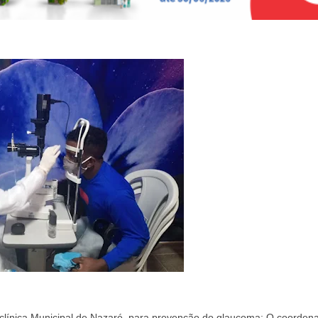
iclínica Municipal de Nazaré, para prevenção do glaucoma; O coordena