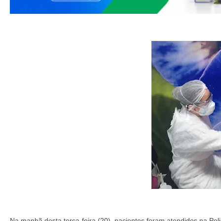
Na manhã desta terça-feira (20), pacientes foram atendidos na Pol