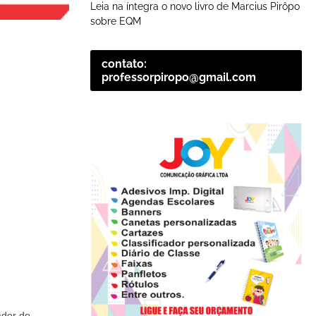
Leia na íntegra o novo livro de Marcius Pirôpo
sobre EQM
contato:
professorpiropo@gmail.com
dor de 