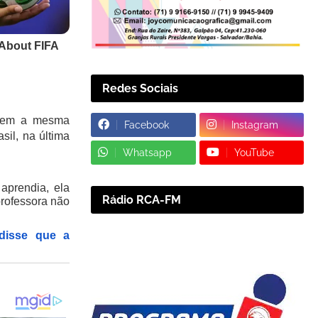
Redes Sociais
s sem a mesma
Facebook
Instagram
sil, na última
Whatsapp
YouTube
aprendia, ela
Rádio RCA-FM
professora não
 disse que a