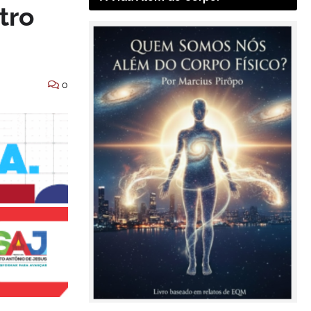
tro
0