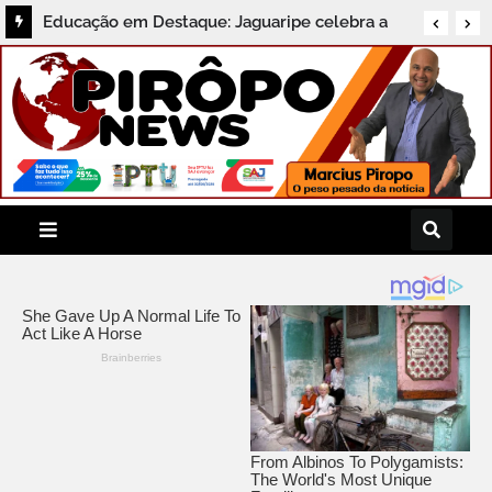
Educação em Destaque: Jaguaripe celebra a
aprovação de 61 alunos na 2ª fase da OBMEP e
consolida avanços na rede municipal