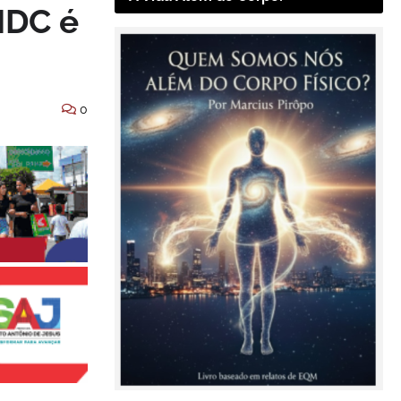
NDC é
0