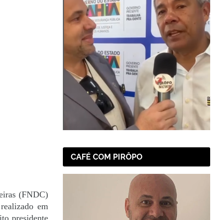
CAFÉ COM PIRÔPO
leiras (FNDC)
 realizado em
ito presidente