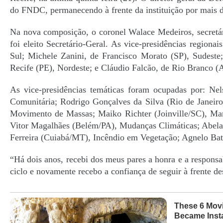
do FNDC, permanecendo à frente da instituição por mais d
Na nova composição, o coronel Walace Medeiros, secretári
foi eleito Secretário-Geral. As vice-presidências regionai
Sul; Michele Zanini, de Francisco Morato (SP), Sudeste
Recife (PE), Nordeste; e Cláudio Falcão, de Rio Branco (
As vice-presidências temáticas foram ocupadas por: Ne
Comunitária; Rodrigo Gonçalves da Silva (Rio de Janeir
Movimento de Massas; Maiko Richter (Joinville/SC), Mar
Vitor Magalhães (Belém/PA), Mudanças Climáticas; Abela
Ferreira (Cuiabá/MT), Incêndio em Vegetação; Agnelo Ba
“Há dois anos, recebi dos meus pares a honra e a respons
ciclo e novamente recebo a confiança de seguir à frente 