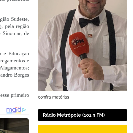
gião Sudeste,
), pela região
o Sinomar, de
ão e Educação
rregamentos e
 Alagamentos;
sandro Borges
esse primeiro
confira matérias
Rádio Metrópole (101,3 FM)