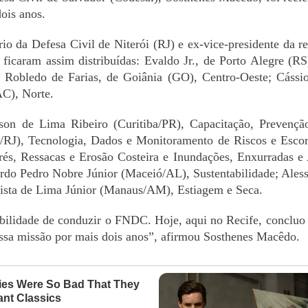
ois anos.
o da Defesa Civil de Niterói (RJ) e ex-vice-presidente da re
s ficaram assim distribuídas: Evaldo Jr., de Porto Alegre (RS
; Robledo de Farias, de Goiânia (GO), Centro-Oeste; Cássi
AC), Norte.
lson de Lima Ribeiro (Curitiba/PR), Capacitação, Prevenç
o/RJ), Tecnologia, Dados e Monitoramento de Riscos e Esco
és, Ressacas e Erosão Costeira e Inundações, Enxurradas e
rdo Pedro Nobre Júnior (Maceió/AL), Sustentabilidade; Ales
tista de Lima Júnior (Manaus/AM), Estiagem e Seca.
abilidade de conduzir o FNDC. Hoje, aqui no Recife, concluo 
dessa missão por mais dois anos”, afirmou Sosthenes Macêdo.