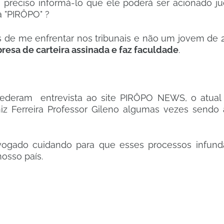
preciso informá-lo que ele poderá ser acionado ju
 "PIRÔPO" ?
s de me enfrentar nos tribunais e não um jovem de 
resa de carteira assinada e faz faculdade
.
ederam entrevista ao site PIRÔPO NEWS, o atual 
z Ferreira Professor Gileno algumas vezes sendo 
dvogado cuidando para que esses processos infun
nosso país.