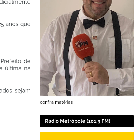
dicialmente
25 anos que
Prefeito de
a última na
dados sejam
confira matérias
Rádio Metrópole (101,3 FM)