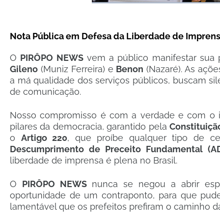
Nota Pública em Defesa da Liberdade de Imprensa
​O
PIRÔPO NEWS
vem a público manifestar sua p
Gileno
(Muniz Ferreira) e
Benon
(Nazaré). As açõe
a má qualidade dos serviços públicos, buscam sil
de comunicação.
​Nosso compromisso é com a verdade e com o in
pilares da democracia, garantido pela
Constituiçã
o
Artigo 220
, que proíbe qualquer tipo de ce
Descumprimento de Preceito Fundamental (A
liberdade de imprensa é plena no Brasil.
​O
PIRÔPO NEWS
nunca se negou a abrir espa
oportunidade de um contraponto, para que pude
lamentável que os prefeitos prefiram o caminho da