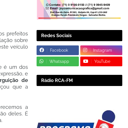
s prefeitos
Redes Sociais
ulação sobre
este veículo
Facebook
Instagram
Whatsapp
YouTube
te é um dos
expressão, e
rguição de
Rádio RCA-FM
rçou que a
erecemos a
ão deles. É
.