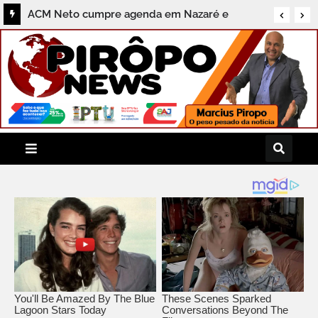
ACM Neto cumpre agenda em Nazaré e
destaca compromissos com a região do
Recôncavo durante coletiva ao Pirôpo News