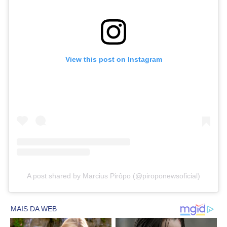
View this post on Instagram
A post shared by Marcius Pirôpo (@piroponewsoficial)