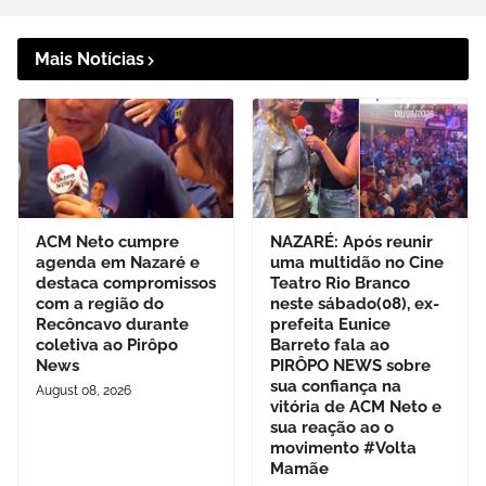
Mais Notícias
ACM Neto cumpre
NAZARÉ: Após reunir
agenda em Nazaré e
uma multidão no Cine
destaca compromissos
Teatro Rio Branco
com a região do
neste sábado(08), ex-
Recôncavo durante
prefeita Eunice
coletiva ao Pirôpo
Barreto fala ao
News
PIRÔPO NEWS sobre
sua confiança na
August 08, 2026
vitória de ACM Neto e
sua reação ao o
movimento #Volta
Mamãe