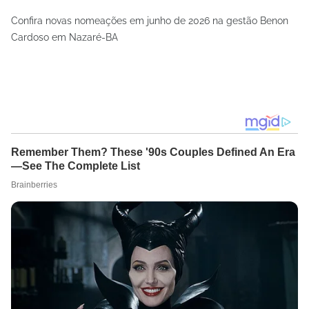
Confira novas nomeações em junho de 2026 na gestão Benon
Cardoso em Nazaré-BA