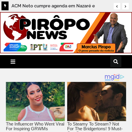
ACM Neto cumpre agenda em Nazaré e
destaca compromissos com a região do
Recôncavo durante coletiva ao Pirôpo News