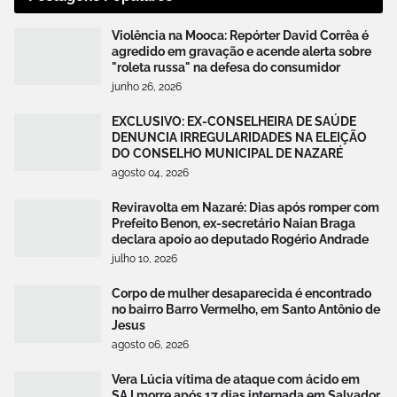
Violência na Mooca: Repórter David Corrêa é
agredido em gravação e acende alerta sobre
"roleta russa" na defesa do consumidor
junho 26, 2026
EXCLUSIVO: EX-CONSELHEIRA DE SAÚDE
DENUNCIA IRREGULARIDADES NA ELEIÇÃO
DO CONSELHO MUNICIPAL DE NAZARÉ
agosto 04, 2026
Reviravolta em Nazaré: Dias após romper com
Prefeito Benon, ex-secretário Naian Braga
declara apoio ao deputado Rogério Andrade
julho 10, 2026
Corpo de mulher desaparecida é encontrado
no bairro Barro Vermelho, em Santo Antônio de
Jesus
agosto 06, 2026
Vera Lúcia vítima de ataque com ácido em
SAJ morre após 17 dias internada em Salvador