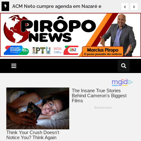
ACM Neto cumpre agenda em Nazaré e
destaca compromissos com a região do
Recôncavo durante coletiva ao Pirôpo News