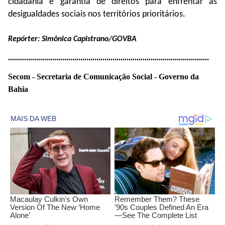
cidadania e garantia de direitos para enfrentar as
desigualdades sociais nos territórios prioritários.
Repórter: Simônica Capistrano/GOVBA
..............................
..............................
..............................
..........
Secom - Secretaria de Comunicação Social - Governo da
Bahia