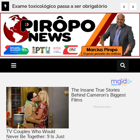
Exame toxicológico passa a ser obrigatório
para primeira CNH na Bahia