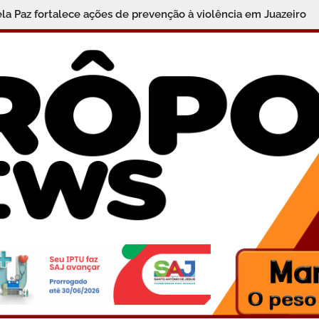
: Jaguaripe celebra a aprovação de 61 alunos na 2ª fase da O
ela Paz fortalece ações de prevenção à violência em Juazeiro