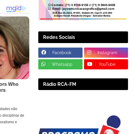
Redes Sociais
Facebook
Instagram
Whatsapp
YouTube
Rádio RCA-FM
nidades não
 disciplinar de
moralismo e