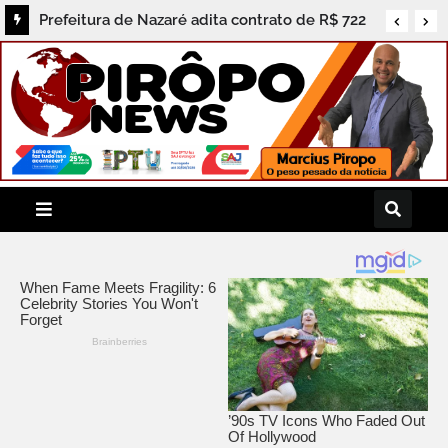
Prefeitura de Nazaré concede férias a Bruno
Vaz, ex-candidato a vice-prefeito e figura ativa
na política local