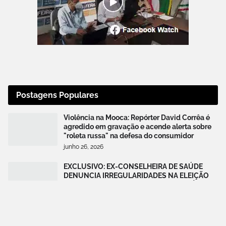
Postagens Populares
Violência na Mooca: Repórter David Corrêa é
agredido em gravação e acende alerta sobre
"roleta russa" na defesa do consumidor
junho 26, 2026
EXCLUSIVO: EX-CONSELHEIRA DE SAÚDE
DENUNCIA IRREGULARIDADES NA ELEIÇÃO
DO CONSELHO MUNICIPAL DE NAZARÉ
agosto 04, 2026
Reviravolta em Nazaré: Dias após romper com
Prefeito Benon, ex-secretário Naian Braga