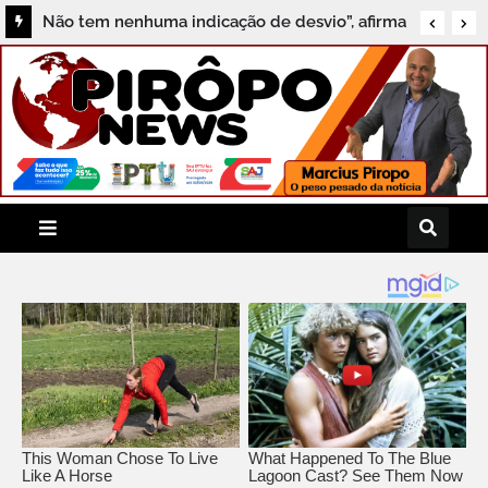
Não tem nenhuma indicação de desvio”, afirma
Professor Tone sobre investigação do MPF em
Aratuípe