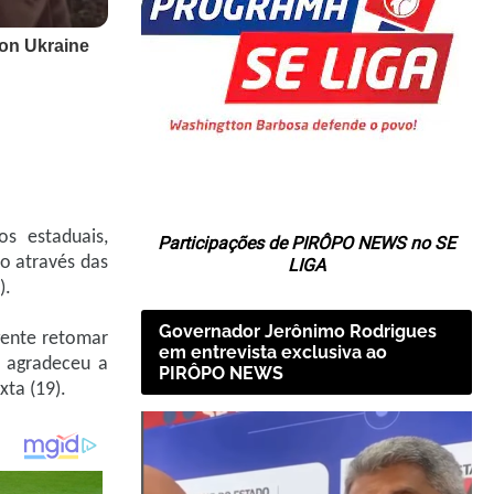
os estaduais,
Participações de PIRÔPO NEWS no SE
to através das
LIGA
).
Governador Jerônimo Rodrigues
gente retomar
em entrevista exclusiva ao
e agradeceu a
PIRÔPO NEWS
ta (19).