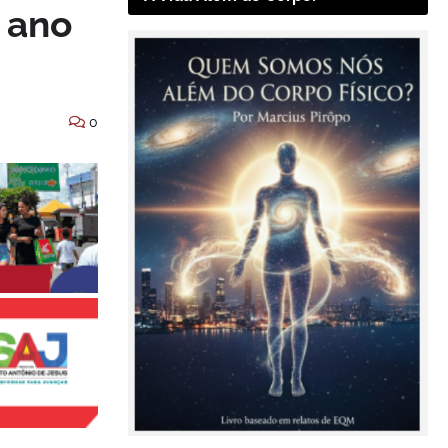
 ano
0