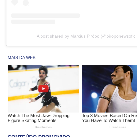
A post shared by Marcius Pirôpo (@piroponewsofici