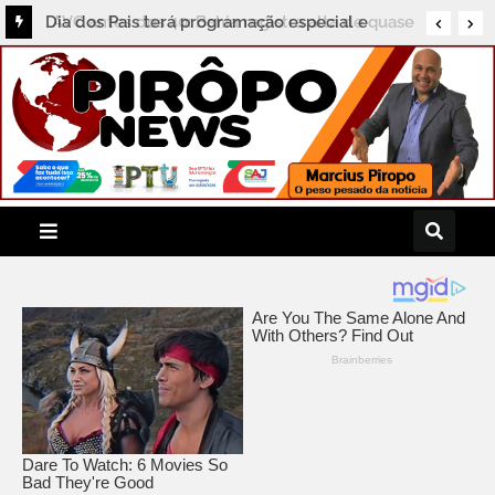
AVC antes dos 40: Bahia registra alta de quase
50% nas internações de jovens