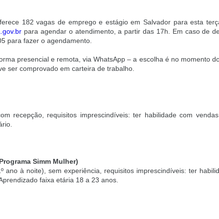
erece 182 vagas de emprego e estágio em Salvador para esta terça
.gov.br
para agendar o atendimento, a partir das 17h. Em caso de defi
05 para fazer o agendamento.
e forma presencial e remota, via WhatsApp – a escolha é no momento 
ve ser comprovado em carteira de trabalho.
om recepção, requisitos imprescindíveis: ter habilidade com venda
ário.
o Programa Simm Mulher)
º ano à noite), sem experiência, requisitos imprescindíveis: ter habi
 Aprendizado faixa etária 18 a 23 anos.