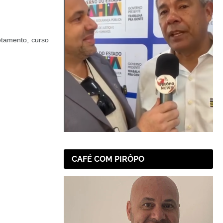
etamento, curso
.
CAFÉ COM PIRÔPO