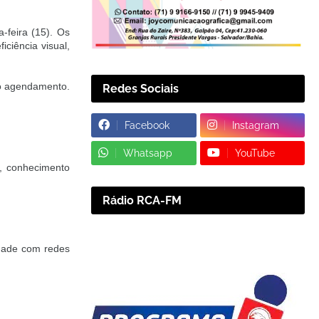
-feira (15). Os
ciência visual,
do agendamento.
Redes Sociais
Facebook
Instagram
Whatsapp
YouTube
s, conhecimento
Rádio RCA-FM
lidade com redes