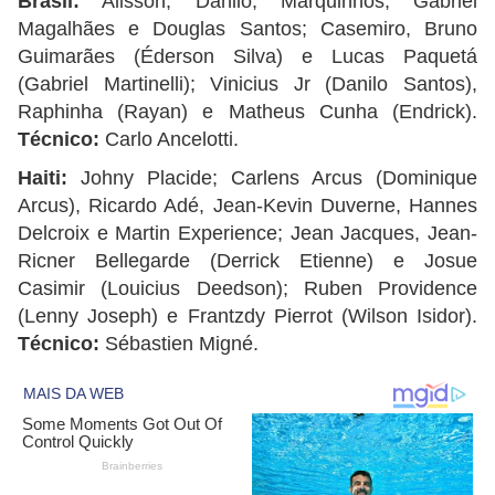
Brasil:
Alisson; Danilo, Marquinhos, Gabriel
Magalhães e Douglas Santos; Casemiro, Bruno
Guimarães (Éderson Silva) e Lucas Paquetá
(Gabriel Martinelli); Vinicius Jr (Danilo Santos),
Raphinha (Rayan) e Matheus Cunha (Endrick).
Técnico:
Carlo Ancelotti.
Haiti:
Johny Placide; Carlens Arcus (Dominique
Arcus), Ricardo Adé, Jean-Kevin Duverne, Hannes
Delcroix e Martin Experience; Jean Jacques, Jean-
Ricner Bellegarde (Derrick Etienne) e Josue
Casimir (Louicius Deedson); Ruben Providence
(Lenny Joseph) e Frantzdy Pierrot (Wilson Isidor).
Técnico:
Sébastien Migné.