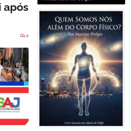
i após
0