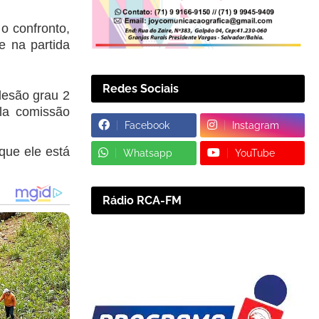
o confronto,
e na partida
Redes Sociais
lesão grau 2
ela comissão
Facebook
Instagram
 que ele está
Whatsapp
YouTube
Rádio RCA-FM